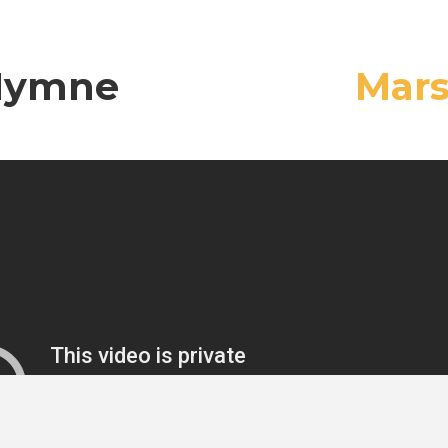
Hymne
Mar